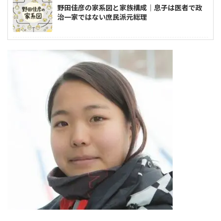
野田佳彦の家系図と家族構成｜息子は医者で政
治一家ではない庶民派元総理
小林鷹之の家系図と家族構成｜父親は商社マン
の非世襲家系
大山捨松の子孫の現在は？ひ孫の久野明子さん
は現在も活躍中
宇野千代の家系図と家族構成｜子供や子孫の現
在は？
王貞治の家系図と家族構成｜妻や兄弟、国籍