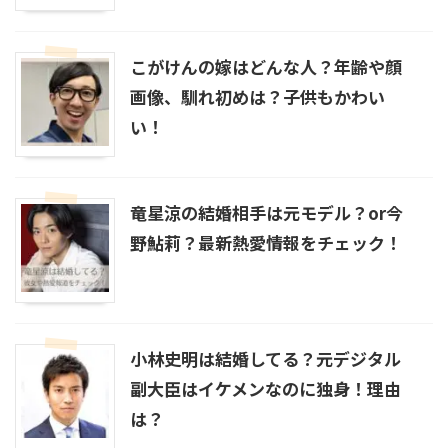
中村隼人の家系図は？親や三田寛子との関係・市川猿
之助とのつながりも解説！
こがけんの嫁はどんな人？年齢や顔
画像、馴れ初めは？子供もかわい
平野レミの家系図がすごい！芸能一家を支える豪華な
い！
家族構成とは？
竜星涼の結婚相手は元モデル？or今
菊池風磨の家系図がすごい！親戚には織田信長も！？
有名人に囲まれた家族構成とは
野鮎莉？最新熱愛情報をチェック！
小林史明は結婚してる？元デジタル
副大臣はイケメンなのに独身！理由
は？