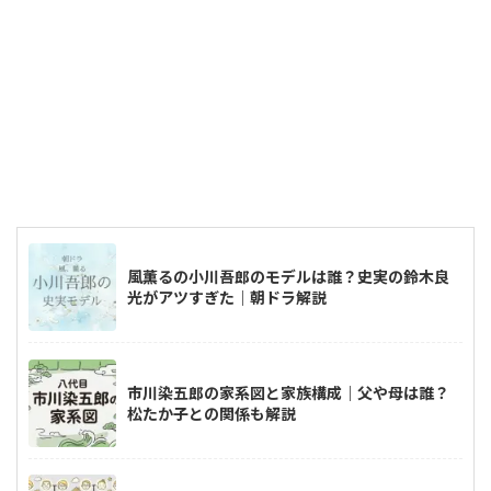
風薫るの小川吾郎のモデルは誰？史実の鈴木良
光がアツすぎた｜朝ドラ解説
市川染五郎の家系図と家族構成｜父や母は誰？
松たか子との関係も解説