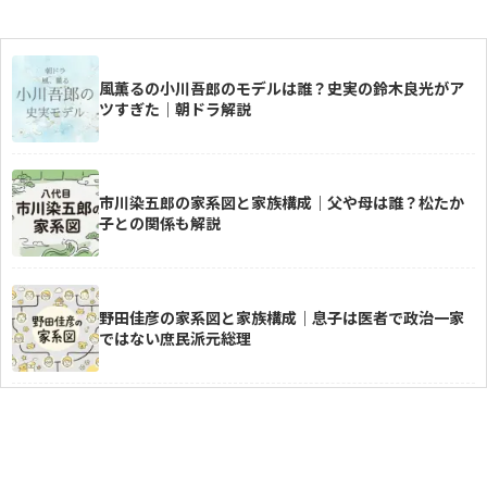
石破茂の家系図｜政治一家で曾祖父は大河ドラ
風薫るの小川吾郎のモデルは誰？史実の鈴木良光がア
マにも出てきた人物！
ツすぎた｜朝ドラ解説
中村隼人の家系図は？親や三田寛子との関係・
市川染五郎の家系図と家族構成｜父や母は誰？松たか
市川猿之助とのつながりも解説！
子との関係も解説
平野レミの家系図がすごい！芸能一家を支える
野田佳彦の家系図と家族構成｜息子は医者で政治一家
豪華な家族構成とは？
ではない庶民派元総理
菊池風磨の家系図がすごい！親戚には織田信長
小林鷹之の家系図と家族構成｜父親は商社マンの非世
も！？有名人に囲まれた家族構成とは
襲家系