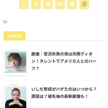
村上誠一郎の家系図！村上水軍の末裔？妻や息子など
家族構成も紹介！
-
反田恭平と小林愛実のピアノ教室はどこ？幼なじみで
関連記事
仲良しはいつから？
画像｜宮沢氷魚の母は光岡ディオ
高嶋ちさ子の家系図｜父は誰？高島忠夫との関係や長
ン！タレントでアメリカ人とのハー
嶋一茂との親戚疑惑も調査！
フ？
石破茂の家系図｜政治一家で曾祖父は大河ドラマにも
出てきた人物！
いしだ壱成がハゲたのはいつから？
原因は？植毛後の最新画像も！