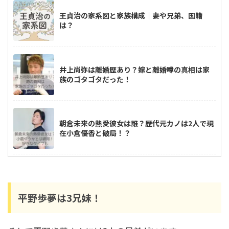
王貞治の家系図と家族構成｜妻や兄弟、国籍
は？
井上尚弥は離婚歴あり？嫁と離婚噂の真相は家
族のゴタゴタだった！
朝倉未来の熱愛彼女は誰？歴代元カノは2人で現
在小倉優香と破局！？
高梨沙羅は整形してる？現在の顔が変わり過
ぎ？比較画像をチェック
平野歩夢は3兄妹！