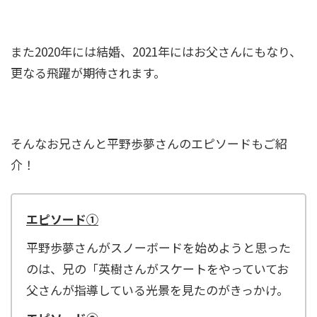
桃田賢斗の生い立ちや経歴は？幼少期から運動
また2020年には結婚、2021年にはお父さんにもなり、
神経抜群！震災経験も？
更なる飛躍が期待されます。
大河内志保の現在は？新庄剛志の元嫁で川崎麻
世との再婚の可能性！？
そんなお兄さんと平野歩夢さんのエピソードもご紹
介！
エピソード①
平野歩夢さんがスノーボードを始めようと思った
のは、兄の「英樹さんがスケートをやっていてお
父さんが指導している光景を見たのがきっかけ。