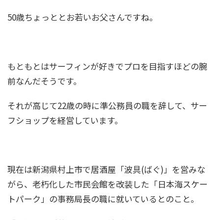
50歳ちょっととお若いお父さんですね。
新庄剛志のグローブの話！父親とのエピソード
がいい話過ぎて泣ける！
もともとはサーフィンが好きでプロを目指すほどの腕
小林陵侑４兄弟と家族構成を画像で紹介！経歴
前なんだそうです。
は？姉の諭果もかわいい！
それが高じて22歳の時に準公務員の職を辞して、サー
フショップを経営しています。
石島雄介は結婚してた！嫁は一般女性で子供は2
人？歴代彼女も調査！
現在は新潟県村上市で居酒屋「波具(ばぐ)」を営みな
渡邊雄太(バスケ)の身長は2m超！両親も背が高
がら、老朽化した市民会館を改装した「日本海スケー
い？家族は元選手だった！
トパーク」の事務局長の職に就いているとのこと。