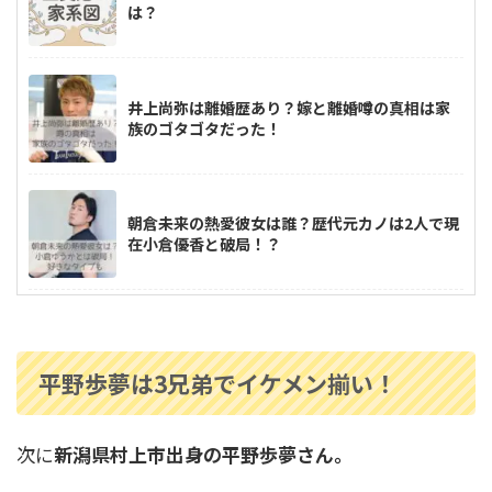
は？
井上尚弥は離婚歴あり？嫁と離婚噂の真相は家
族のゴタゴタだった！
朝倉未来の熱愛彼女は誰？歴代元カノは2人で現
在小倉優香と破局！？
高梨沙羅は整形してる？現在の顔が変わり過
ぎ？比較画像をチェック
平野歩夢は3兄弟でイケメン揃い！
次に
新潟県村上市出身の平野歩夢さん。
佐々木朗希の母はバーキン愛用？派手めだけど
美人で親子仲良し！