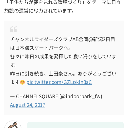
「子供たちが夢を見れる環境づくり」をテーマに日々
桃田賢斗の生い立ちや経歴は？幼少期から運動
施設の運営に尽力されています。
神経抜群！震災経験も？
大河内志保の現在は？新庄剛志の元嫁で川崎麻
チャンネルライダーズクラブAB合同@新潟2日目
世との再婚の可能性！？
は日本海スケートパークへ。
各々に昨日の成果を発揮した良い滑りをしていま
す。
昨日に引き続き、上田豪さん。ありがとうござい
ます
pic.twitter.com/GZLpkIn3aC
— CHANNELSQUARE (@indoorpark_fw)
August 24, 2017