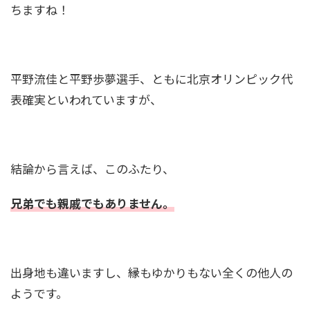
ちますね！
は？姉の諭果もかわいい！
石島雄介は結婚してた！嫁は一般女性で子供は2
平野流佳と平野歩夢選手、ともに北京オリンピック代
人？歴代彼女も調査！
表確実といわれていますが、
渡邊雄太(バスケ)の身長は2m超！両親も背が高
い？家族は元選手だった！
結論から言えば、このふたり、
兄弟でも親戚でもありません。
桃田賢斗の生い立ちや経歴は？幼少期から運動
神経抜群！震災経験も？
出身地も違いますし、縁もゆかりもない全くの他人の
大河内志保の現在は？新庄剛志の元嫁で川崎麻
ようです。
世との再婚の可能性！？