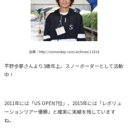
新庄剛志のグローブの話！父親とのエピソード
がいい話過ぎて泣ける！
出典：http://runrunskip.com/archives/11818
小林陵侑４兄弟と家族構成を画像で紹介！経歴
は？姉の諭果もかわいい！
平野歩夢さんより3歳年上。スノーボーダーとして活動
中！
石島雄介は結婚してた！嫁は一般女性で子供は2
人？歴代彼女も調査！
2011年には「US OPEN7位」、2015年には「レボリュ
ーションツアー優勝」と確実に実績を残しています
渡邊雄太(バスケ)の身長は2m超！両親も背が高
い？家族は元選手だった！
ね。