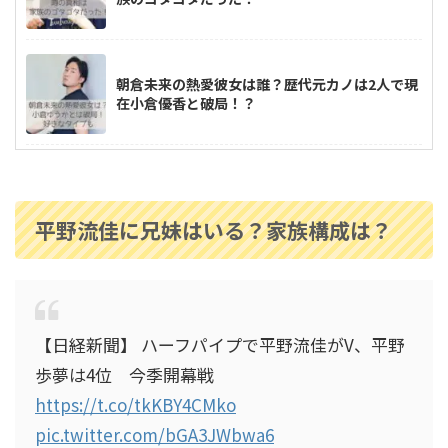
朝倉未来の熱愛彼女は誰？歴代元カノは2人で現
在小倉優香と破局！？
高梨沙羅は整形してる？現在の顔が変わり過
ぎ？比較画像をチェック
平野流佳に兄妹はいる？家族構成は？
佐々木朗希の母はバーキン愛用？派手めだけど
美人で親子仲良し！
【日経新聞】 ハーフパイプで平野流佳がV、平野
歩夢は4位 今季開幕戦
小林陵侑は結婚してる？彼女は？高梨沙羅への
https://t.co/tkKBY4CMko
ハグがイケメンすぎ！
pic.twitter.com/bGA3JWbwa6