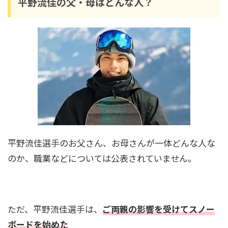
平野流佳の父・母はどんな人？
小林陵侑４兄弟と家族構成を画像で紹介！経歴
は？姉の諭果もかわいい！
石島雄介は結婚してた！嫁は一般女性で子供は2
人？歴代彼女も調査！
渡邊雄太(バスケ)の身長は2m超！両親も背が高
い？家族は元選手だった！
平野流佳選手のお父さん、お母さんが一体どんな人な
のか、職業などについては公表されていません。
桃田賢斗の生い立ちや経歴は？幼少期から運動
神経抜群！震災経験も？
ただ、平野流佳選手は、
ご両親の影響を受けてスノー
ボードを始めた