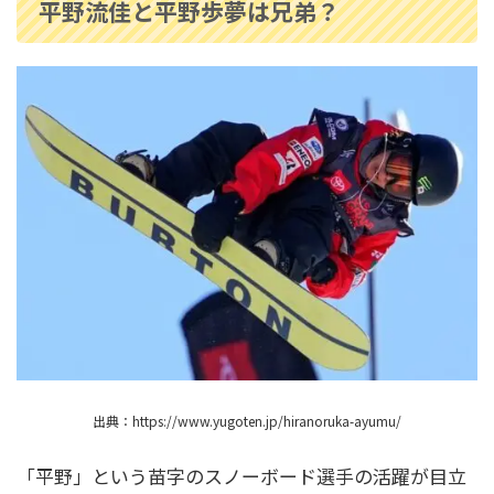
平野流佳と平野歩夢は兄弟？
朝倉海の歴代彼女は４人？中川翔子やぱんちゃ
ん璃奈との熱愛は本当？
中田久美が老けたのは白髪のせい？痩せたのは
いつから？若い頃の画像も！
新庄剛志の年俸推移や年収を徹底調査！阪神・
メジャー時代から監督就任まで
新庄剛志のグローブの話！父親とのエピソード
がいい話過ぎて泣ける！
出典：https://www.yugoten.jp/hiranoruka-ayumu/
「平野」という苗字のスノーボード選手の活躍が目立
小林陵侑４兄弟と家族構成を画像で紹介！経歴