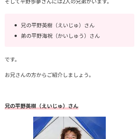
そして平野歩夢さんには2人の兄弟がいます。
佐々木朗希の母はバーキン愛用？派手めだけど
美人で親子仲良し！
兄の平野英樹（えいじゅ）さん
小林陵侑は結婚してる？彼女は？高梨沙羅への
弟の平野海祝（かいしゅう）さん
ハグがイケメンすぎ！
です。
朝倉海の歴代彼女は４人？中川翔子やぱんちゃ
ん璃奈との熱愛は本当？
お兄さんの方からご紹介しましょう。
中田久美が老けたのは白髪のせい？痩せたのは
兄の平野英樹（えいじゅ）さん
いつから？若い頃の画像も！
新庄剛志の年俸推移や年収を徹底調査！阪神・
メジャー時代から監督就任まで