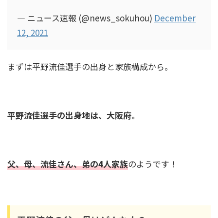
— ニュース速報 (@news_sokuhou)
December
朝倉海の歴代彼女は４人？中川翔子やぱんちゃ
12, 2021
ん璃奈との熱愛は本当？
まずは平野流佳選手の出身と家族構成から。
中田久美が老けたのは白髪のせい？痩せたのは
いつから？若い頃の画像も！
平野流佳選手の出身地は、大阪府。
新庄剛志の年俸推移や年収を徹底調査！阪神・
メジャー時代から監督就任まで
父、母、流佳さん、弟の4人家族
のようです！
新庄剛志のグローブの話！父親とのエピソード
がいい話過ぎて泣ける！