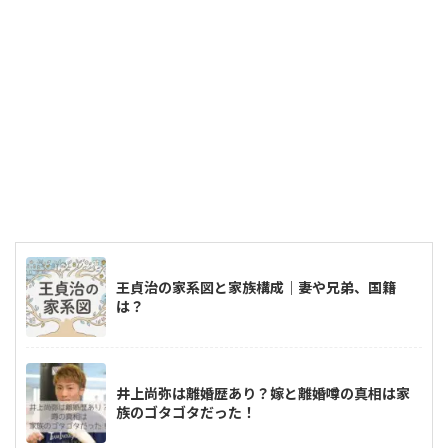
王貞治の家系図と家族構成｜妻や兄弟、国籍
は？
井上尚弥は離婚歴あり？嫁と離婚噂の真相は家
族のゴタゴタだった！