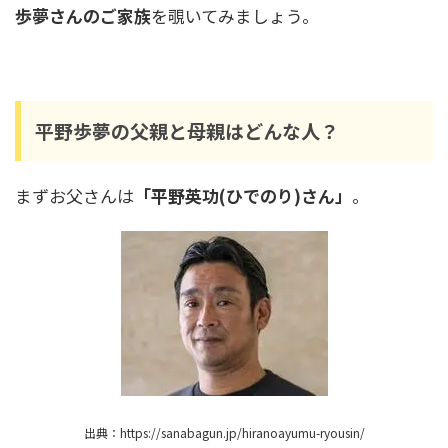
歩夢さんのご家族
を覗いてみましょう。
小林陵侑は結婚してる？彼女は？高梨沙羅への
ハグがイケメンすぎ！
平野歩夢の父親と母親はどんな人？
朝倉海の歴代彼女は４人？中川翔子やぱんちゃ
まず
お父さんは
「平野英功(ひでのり)さん」
。
ん璃奈との熱愛は本当？
中田久美が老けたのは白髪のせい？痩せたのは
いつから？若い頃の画像も！
新庄剛志の年俸推移や年収を徹底調査！阪神・
メジャー時代から監督就任まで
出典：https://sanabagun.jp/hiranoayumu-ryousin/