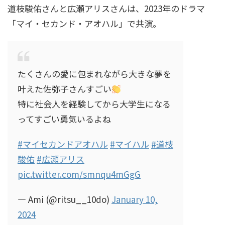
道枝駿佑さんと広瀬アリスさんは、2023年のドラマ
「マイ・セカンド・アオハル」で共演。
村雨辰剛(庭師)の経歴や年収は？造園会社も！個
人でも依頼できる？
たくさんの愛に包まれながら大きな夢を
中田花奈が目を二重整形！？変化が別人レベ
叶えた佐弥子さんすごい
ル！画像比較で疑惑を検証
特に社会人を経験してから大学生になる
ってすごい勇気いるよね
板垣李光人の美容法は？すっぴんが綺麗！美し
#マイセカンドアオハル
#マイハル
#道枝
すぎる素顔画像と美肌の秘訣
駿佑
#広瀬アリス
pic.twitter.com/smnqu4mGgG
— Ami (@ritsu__10do)
January 10,
2024