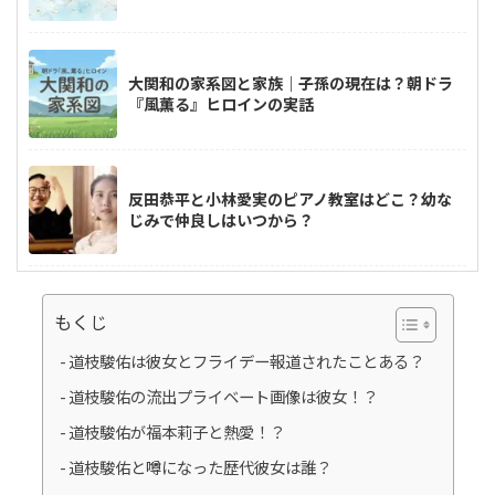
大関和の家系図と家族｜子孫の現在は？朝ドラ
『風薫る』ヒロインの実話
反田恭平と小林愛実のピアノ教室はどこ？幼な
じみで仲良しはいつから？
高嶋ちさ子の家系図｜父は誰？高島忠夫との関
もくじ
係や長嶋一茂との親戚疑惑も調査！
道枝駿佑は彼女とフライデー報道されたことある？
道枝駿佑の流出プライベート画像は彼女！？
道枝駿佑が福本莉子と熱愛！？
中村隼人の家系図は？親や三田寛子との関係・
市川猿之助とのつながりも解説！
道枝駿佑と噂になった歴代彼女は誰？