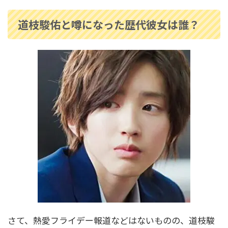
高嶋ちさ子の家系図｜父は誰？高島忠夫との関
係や長嶋一茂との親戚疑惑も調査！
道枝駿佑と噂になった歴代彼女は誰？
中村隼人の家系図は？親や三田寛子との関係・
市川猿之助とのつながりも解説！
安藤和津の家系図がすごかった！祖父は犬養毅
で緒方貞子とも親戚関係！
寺島しのぶの家系図｜尾上松也や松たか子との
関係は？祖父は人間国宝
松たか子の家系図と家族構成を紹介！歌舞伎一
さて、熱愛フライデー報道などはないものの、道枝駿
家に生まれ広がる芸能の絆