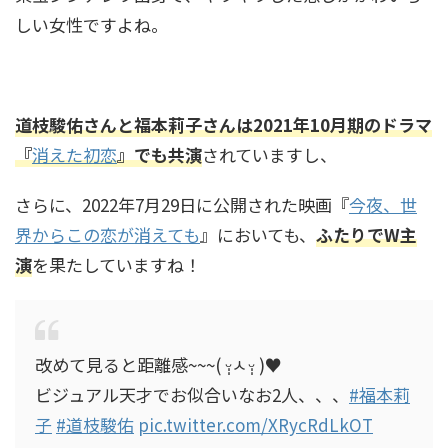
しい女性ですよね。
黒柳徹子の家系図と家族構成！お嬢様だった？
両親や兄弟姉妹の職業は
道枝駿佑さんと福本莉子さんは2021年10月期のドラマ
『
消えた初恋
』でも共演
されていますし、
村雨辰剛(庭師)の経歴や年収は？造園会社も！個
人でも依頼できる？
さらに、2022年7月29日に公開された映画『
今夜、世
界からこの恋が消えても
』においても、
ふたりでW主
演
を果たしていますね！
中田花奈が目を二重整形！？変化が別人レベ
ル！画像比較で疑惑を検証
改めて見ると距離感~~~( ᵕ̩̩ㅅᵕ̩̩ )♥
板垣李光人の美容法は？すっぴんが綺麗！美し
ビジュアル天才でお似合いなお2人、、、
#福本莉
すぎる素顔画像と美肌の秘訣
子
#道枝駿佑
pic.twitter.com/XRycRdLkOT