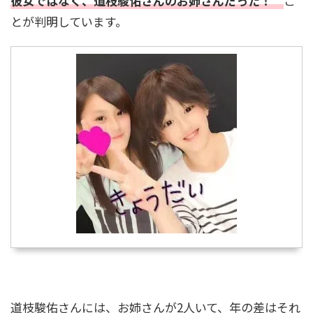
彼女ではなく、道枝駿佑さんのお姉さんだった！
こ
とが判明しています。
村雨辰剛(庭師)の経歴や年収は？造園会社も！個
人でも依頼できる？
中田花奈が目を二重整形！？変化が別人レベ
ル！画像比較で疑惑を検証
板垣李光人の美容法は？すっぴんが綺麗！美し
すぎる素顔画像と美肌の秘訣
道枝駿佑さんには、お姉さんが2人いて、年の差はそれ