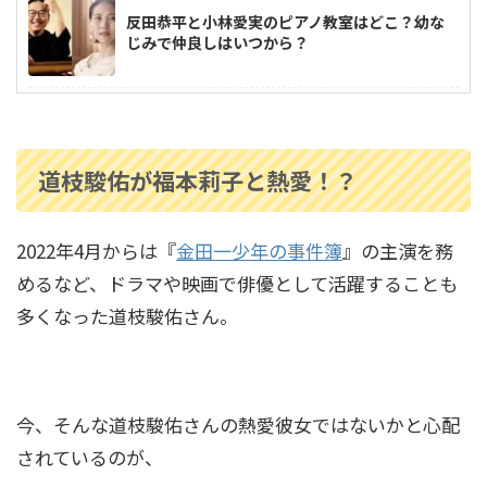
反田恭平と小林愛実のピアノ教室はどこ？幼な
じみで仲良しはいつから？
高嶋ちさ子の家系図｜父は誰？高島忠夫との関
係や長嶋一茂との親戚疑惑も調査！
道枝駿佑が福本莉子と熱愛！？
2022年4月からは『
金田一少年の事件簿
』の主演を務
中村隼人の家系図は？親や三田寛子との関係・
市川猿之助とのつながりも解説！
めるなど、ドラマや映画で俳優として活躍することも
多くなった道枝駿佑さん。
安藤和津の家系図がすごかった！祖父は犬養毅
で緒方貞子とも親戚関係！
今、そんな道枝駿佑さんの熱愛彼女ではないかと心配
されているのが、
寺島しのぶの家系図｜尾上松也や松たか子との