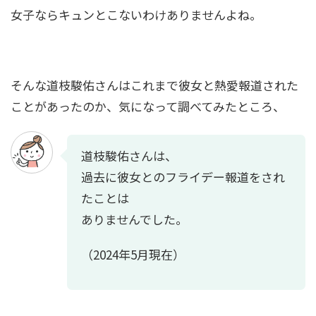
ル！画像比較で疑惑を検証
女子ならキュンとこないわけありませんよね。
板垣李光人の美容法は？すっぴんが綺麗！美し
すぎる素顔画像と美肌の秘訣
そんな道枝駿佑さんはこれまで彼女と熱愛報道された
ことがあったのか、気になって調べてみたところ、
道枝駿佑さんは、
過去に彼女とのフライデー報道をされ
たことは
ありませんでした。
（2024年5月現在）