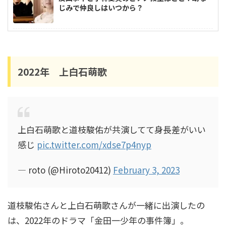
じみで仲良しはいつから？
高嶋ちさ子の家系図｜父は誰？高島忠夫との関
係や長嶋一茂との親戚疑惑も調査！
2022年 上白石萌歌
中村隼人の家系図は？親や三田寛子との関係・
市川猿之助とのつながりも解説！
上白石萌歌と道枝駿佑が共演してて身長差がいい
感じ
pic.twitter.com/xdse7p4nyp
安藤和津の家系図がすごかった！祖父は犬養毅
で緒方貞子とも親戚関係！
— roto (@Hiroto20412)
February 3, 2023
道枝駿佑さんと上白石萌歌さんが一緒に出演したの
寺島しのぶの家系図｜尾上松也や松たか子との
は、2022年のドラマ「金田一少年の事件簿」。
関係は？祖父は人間国宝