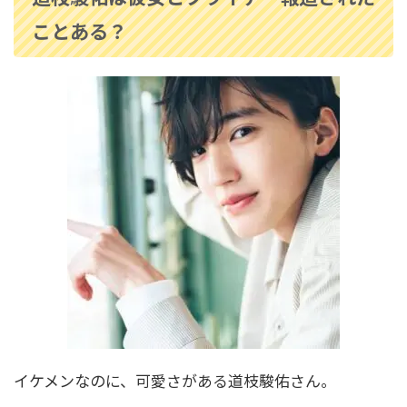
明石家さんまの家系図と家族構成！お笑い界の
ことある？
レジェンドを支えた家族の絆とは？
DAIGOの家系図がすごい！祖父は元総理で親戚
に千葉雄大や有名政治家も！
黒柳徹子の家系図と家族構成！お嬢様だった？
両親や兄弟姉妹の職業は
村雨辰剛(庭師)の経歴や年収は？造園会社も！個
人でも依頼できる？
イケメンなのに、可愛さがある道枝駿佑さん。
中田花奈が目を二重整形！？変化が別人レベ