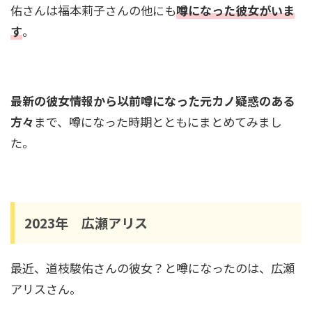
佑さんは福本莉子さんの他にも
噂になった彼女がいま
す
。
菊池風磨の家系図がすごい！親戚には織田信長
も！？有名人に囲まれた家族構成とは
最新の彼女情報から以前噂になった元カノ疑惑のある
方々
まで、噂になった時期とともにまとめてみまし
明石家さんまの家系図と家族構成！お笑い界の
た。
レジェンドを支えた家族の絆とは？
DAIGOの家系図がすごい！祖父は元総理で親戚
に千葉雄大や有名政治家も！
2023年 広瀬アリス
最近、道枝駿佑さんの彼女？と噂になったのは、広瀬
黒柳徹子の家系図と家族構成！お嬢様だった？
アリスさん。
両親や兄弟姉妹の職業は