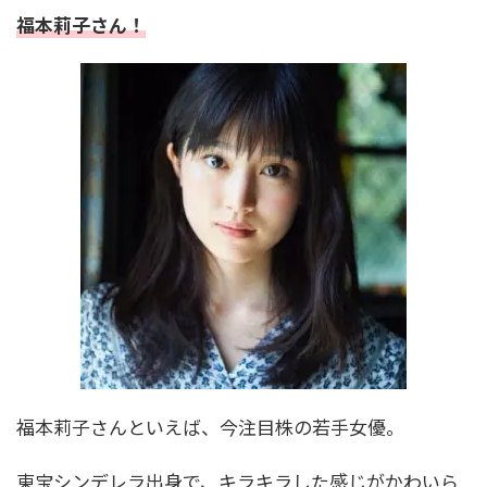
関係は？祖父は人間国宝
福本莉子さん！
松たか子の家系図と家族構成を紹介！歌舞伎一
家に生まれ広がる芸能の絆
菊池風磨の家系図がすごい！親戚には織田信長
も！？有名人に囲まれた家族構成とは
明石家さんまの家系図と家族構成！お笑い界の
レジェンドを支えた家族の絆とは？
福本莉子さんといえば、今注目株の若手女優。
DAIGOの家系図がすごい！祖父は元総理で親戚
に千葉雄大や有名政治家も！
東宝シンデレラ出身で、キラキラした感じがかわいら