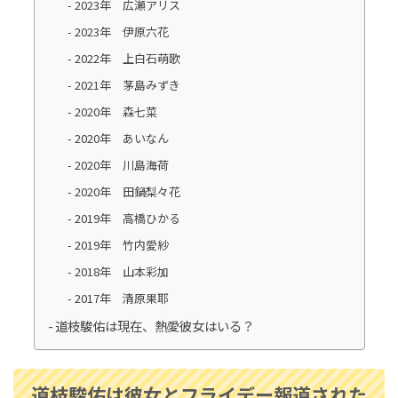
2023年 広瀬アリス
2023年 伊原六花
安藤和津の家系図がすごかった！祖父は犬養毅
2022年 上白石萌歌
で緒方貞子とも親戚関係！
2021年 茅島みずき
2020年 森七菜
寺島しのぶの家系図｜尾上松也や松たか子との
2020年 あいなん
関係は？祖父は人間国宝
2020年 川島海荷
2020年 田鍋梨々花
2019年 高橋ひかる
松たか子の家系図と家族構成を紹介！歌舞伎一
2019年 竹内愛紗
家に生まれ広がる芸能の絆
2018年 山本彩加
2017年 清原果耶
菊池風磨の家系図がすごい！親戚には織田信長
道枝駿佑は現在、熱愛彼女はいる？
も！？有名人に囲まれた家族構成とは
道枝駿佑は彼女とフライデー報道された