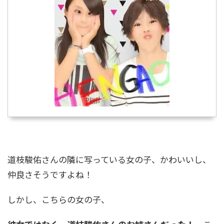
家に生まれ広がる芸能の絆
菊池風磨の家系図がすごい！親戚には織田信長
も！？有名人に囲まれた家族構成とは
明石家さんまの家系図と家族構成！お笑い界の
レジェンドを支えた家族の絆とは？
DAIGOの家系図がすごい！祖父は元総理で親戚
道枝駿佑さんの隣に写っている女の子、かわいいし、
に千葉雄大や有名政治家も！
仲良さそうですよね！
しかし、こちらの女の子、
黒柳徹子の家系図と家族構成！お嬢様だった？
両親や兄弟姉妹の職業は