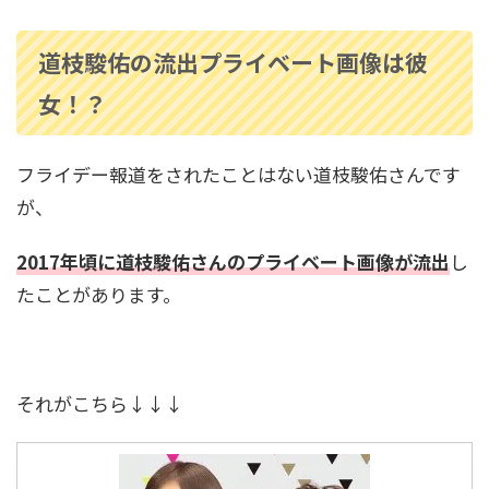
高嶋ちさ子の家系図｜父は誰？高島忠夫との関
係や長嶋一茂との親戚疑惑も調査！
道枝駿佑の流出プライベート画像は彼
女！？
中村隼人の家系図は？親や三田寛子との関係・
市川猿之助とのつながりも解説！
フライデー報道をされたことはない道枝駿佑さんです
が、
安藤和津の家系図がすごかった！祖父は犬養毅
2017年頃に道枝駿佑さんのプライベート画像が流出
し
で緒方貞子とも親戚関係！
たことがあります。
寺島しのぶの家系図｜尾上松也や松たか子との
関係は？祖父は人間国宝
それがこちら↓↓↓
松たか子の家系図と家族構成を紹介！歌舞伎一