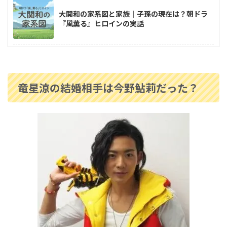
大関和の家系図と家族｜子孫の現在は？朝ドラ
『風薫る』ヒロインの実話
反田恭平と小林愛実のピアノ教室はどこ？幼な
じみで仲良しはいつから？
竜星涼の結婚相手は今野鮎莉だった？
高嶋ちさ子の家系図｜父は誰？高島忠夫との関
係や長嶋一茂との親戚疑惑も調査！
中村隼人の家系図は？親や三田寛子との関係・
市川猿之助とのつながりも解説！
安藤和津の家系図がすごかった！祖父は犬養毅