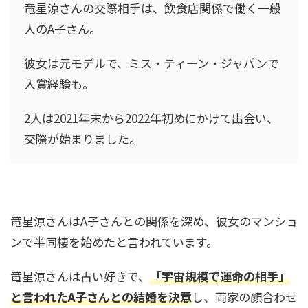
竜星涼さんの交際相手は、飲食店関係で働く一般
松たか子の家系図と家族構成を紹介！歌舞伎一
人のA子さん。
家に生まれ広がる芸能の絆
彼女は元モデルで、ミス・ティーン・ジャパンで
入賞経験も。
菊池風磨の家系図がすごい！親戚には織田信長
も！？有名人に囲まれた家族構成とは
2人は2021年末から2022年初めにかけて出会い、
交際が始まりました。
明石家さんまの家系図と家族構成！お笑い界の
レジェンドを支えた家族の絆とは？
竜星涼さんはA子さんとの関係を深め、彼女のマンショ
DAIGOの家系図がすごい！祖父は元総理で親戚
ンで半同棲を始めたと言われています。
に千葉雄大や有名政治家も！
竜星涼さんは占い好きで、
「宇宙規模で運命の相手」
と言われたA子さんとの結婚を決意
し、両家の顔合わせ
黒柳徹子の家系図と家族構成！お嬢様だった？