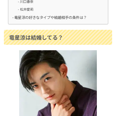
川口春奈
中村隼人の家系図は？親や三田寛子との関係・
松井愛莉
市川猿之助とのつながりも解説！
竜星涼の好きなタイプや結婚相手の条件は？
安藤和津の家系図がすごかった！祖父は犬養毅
竜星涼は結婚してる？
で緒方貞子とも親戚関係！
寺島しのぶの家系図｜尾上松也や松たか子との
関係は？祖父は人間国宝
松たか子の家系図と家族構成を紹介！歌舞伎一
家に生まれ広がる芸能の絆
菊池風磨の家系図がすごい！親戚には織田信長