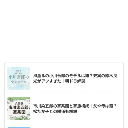
風薫るの小川吾郎のモデルは誰？史実の鈴木良
光がアツすぎた｜朝ドラ解説
市川染五郎の家系図と家族構成｜父や母は誰？
松たか子との関係も解説