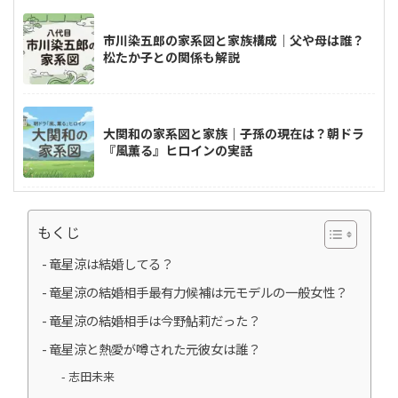
市川染五郎の家系図と家族構成｜父や母は誰？
松たか子との関係も解説
大関和の家系図と家族｜子孫の現在は？朝ドラ
『風薫る』ヒロインの実話
反田恭平と小林愛実のピアノ教室はどこ？幼な
もくじ
じみで仲良しはいつから？
竜星涼は結婚してる？
竜星涼の結婚相手最有力候補は元モデルの一般女性？
竜星涼の結婚相手は今野鮎莉だった？
高嶋ちさ子の家系図｜父は誰？高島忠夫との関
係や長嶋一茂との親戚疑惑も調査！
竜星涼と熱愛が噂された元彼女は誰？
志田未来