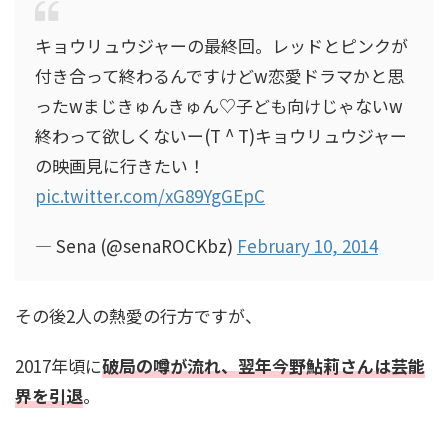
キョウリュウジャーの最終回。レッドとピンクが
付き合って終わるんですけどw恋愛ドラマかと思
ったwまじきゅんきゅん♡子ども向けじゃないw
終わって欲しくないー(T ^ T)キョウリュウジャー
の映画見に行きたい！
pic.twitter.com/xG89YgGEpC
— Sena (@senaROCKbz)
February 10, 2014
その後2人の熱愛の行方ですが、
2017年頃に
破局の噂が流れ、翌年今野鮎莉さんは芸能
界を引退
。