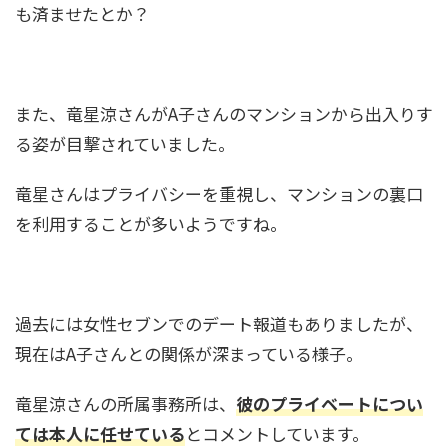
も済ませたとか？
両親や兄弟姉妹の職業は
村雨辰剛(庭師)の経歴や年収は？造園会社も！個
また、竜星涼さんがA子さんのマンションから出入りす
人でも依頼できる？
る姿が目撃されていました。
竜星さんはプライバシーを重視し、マンションの裏口
中田花奈が目を二重整形！？変化が別人レベ
を利用することが多いようですね。
ル！画像比較で疑惑を検証
過去には女性セブンでのデート報道もありましたが、
現在はA子さんとの関係が深まっている様子。
竜星涼さんの所属事務所は、
彼のプライベートについ
ては本人に任せている
とコメントしています。