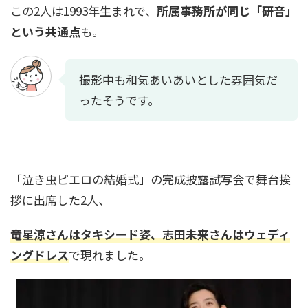
この2人は1993年生まれで、
所属事務所が同じ「研音」
村雨辰剛(庭師)の経歴や年収は？造園会社も！個
という共通点
も。
人でも依頼できる？
撮影中も和気あいあいとした雰囲気だ
ったそうです。
中田花奈が目を二重整形！？変化が別人レベ
ル！画像比較で疑惑を検証
「泣き虫ピエロの結婚式」の完成披露試写会で舞台挨
拶に出席した2人、
竜星涼さんはタキシード姿、志田未来さんはウェディ
ングドレス
で現れました。