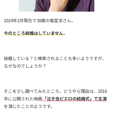
も！？有名人に囲まれた家族構成とは
2024年2月現在で30歳の竜星涼さん。
明石家さんまの家系図と家族構成！お笑い界の
レジェンドを支えた家族の絆とは？
今のところ結婚はしていません
。
DAIGOの家系図がすごい！祖父は元総理で親戚
に千葉雄大や有名政治家も！
結婚している？と検索されることも多いようですが、
なぜなのでしょうか？
黒柳徹子の家系図と家族構成！お嬢様だった？
両親や兄弟姉妹の職業は
そこを少し調べてみたところ、どうやら理由は、2016
年に公開された映画
「泣き虫ピエロの結婚式」で主演
村雨辰剛(庭師)の経歴や年収は？造園会社も！個
を演じたことのようです。
人でも依頼できる？