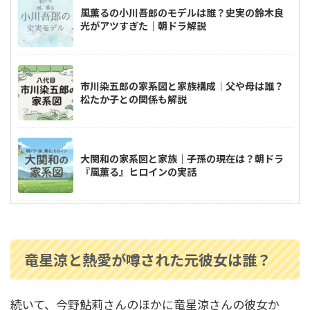
風薫るの小川吾郎のモデルは誰？史実の鈴木良
光がアツすぎた｜朝ドラ解説
市川染五郎の家系図と家族構成｜父や母は誰？
松たか子との関係も解説
大関和の家系図と家族｜子孫の現在は？朝ドラ
『風薫る』ヒロインの実話
反田恭平と小林愛実のピアノ教室はどこ？幼な
じみで仲良しはいつから？
竜星涼と熱愛が噂された元彼女は誰？
続いて、今野鮎莉さんのほかに竜星涼さんの彼女か
高嶋ちさ子の家系図｜父は誰？高島忠夫との関