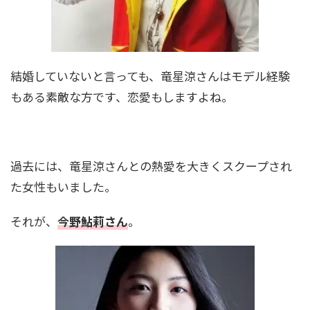
で緒方貞子とも親戚関係！
寺島しのぶの家系図｜尾上松也や松たか子との
結婚していないと言っても、竜星涼さんはモデル経験
関係は？祖父は人間国宝
もある素敵な方です、恋愛もしますよね。
松たか子の家系図と家族構成を紹介！歌舞伎一
家に生まれ広がる芸能の絆
過去には、竜星涼さんとの熱愛を大きくスクープされ
た女性もいました。
菊池風磨の家系図がすごい！親戚には織田信長
それが、
今野鮎莉さん
。
も！？有名人に囲まれた家族構成とは
明石家さんまの家系図と家族構成！お笑い界の
レジェンドを支えた家族の絆とは？