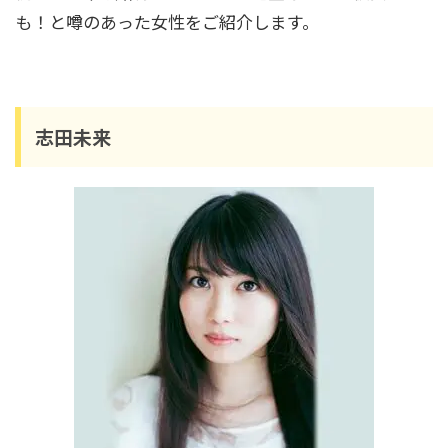
係や長嶋一茂との親戚疑惑も調査！
も！と噂のあった女性をご紹介します。
中村隼人の家系図は？親や三田寛子との関係・
市川猿之助とのつながりも解説！
志田未来
安藤和津の家系図がすごかった！祖父は犬養毅
で緒方貞子とも親戚関係！
寺島しのぶの家系図｜尾上松也や松たか子との
関係は？祖父は人間国宝
松たか子の家系図と家族構成を紹介！歌舞伎一
家に生まれ広がる芸能の絆