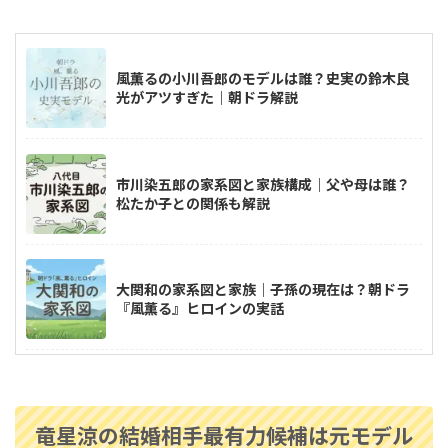
風薫るの小川吾郎のモデルは誰？史実の鈴木良
光がアツすぎた｜朝ドラ解説
市川染五郎の家系図と家族構成｜父や母は誰？
松たか子との関係も解説
大関和の家系図と家族｜子孫の現在は？朝ドラ
『風薫る』ヒロインの実話
反田恭平と小林愛実のピアノ教室はどこ？幼な
じみで仲良しはいつから？
竜星涼の結婚相手最有力候補は元モデル