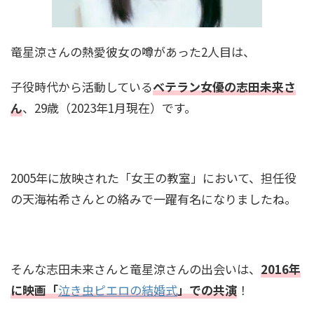
菊池風磨の家系図がすごい！親戚には織田信長
竜星涼さんの熱愛彼女の噂があった2人目は、
も！？有名人に囲まれた家族構成とは
子役時代から活動している
ベテラン女優の志田未来さ
ん
、29歳（2023年1月現在）です。
明石家さんまの家系図と家族構成！お笑い界の
レジェンドを支えた家族の絆とは？
2005年に放映された「女王の教室」において、担任役
DAIGOの家系図がすごい！祖父は元総理で親戚
の天海祐希さんとの絡みで一躍有名になりましたね。
に千葉雄大や有名政治家も！
そんな志田未来さんと竜星涼さんの出会いは、
2016年
黒柳徹子の家系図と家族構成！お嬢様だった？
両親や兄弟姉妹の職業は
に映画「
泣き虫ピエロの結婚式
」での共演
！