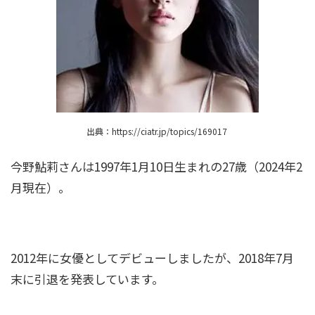
DAIGOの家系図がすごい！祖父は元総理で親戚
に千葉雄大や有名政治家も！
黒柳徹子の家系図と家族構成！お嬢様だった？
出典：https://ciatr.jp/topics/169017
両親や兄弟姉妹の職業は
今野鮎莉さんは1997年1月10日生まれの27歳（2024年2
月現在）。
村雨辰剛(庭師)の経歴や年収は？造園会社も！個
人でも依頼できる？
2012年に女優としてデビューしましたが、2018年7月
中田花奈が目を二重整形！？変化が別人レベ
末に引退を発表しています。
ル！画像比較で疑惑を検証