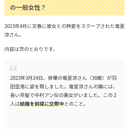
の一般女性？
高嶋ちさ子の家系図｜父は誰？高島忠夫との関
係や長嶋一茂との親戚疑惑も調査！
2023年4月に文春に彼女との熱愛をスクープされた竜星
涼さん。
中村隼人の家系図は？親や三田寛子との関係・
内容は次のとおりです。
市川猿之助とのつながりも解説！
安藤和津の家系図がすごかった！祖父は犬養毅
2023年3月24日、俳優の竜星涼さん（30歳）が羽
で緒方貞子とも親戚関係！
田空港に姿を現しました。竜星涼さんの隣には、
長い茶髪で中村アン似の美女がいました。この２
人は
結婚を前提に交際中
とのこと。
寺島しのぶの家系図｜尾上松也や松たか子との
関係は？祖父は人間国宝